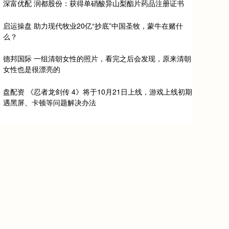
深富优配 润都股份：获得单硝酸异山梨酯片药品注册证书
启运操盘 助力现代牧业20亿“抄底”中国圣牧，蒙牛在赌什
么？
德邦国际 一组清朝女性的照片，看完之后会发现，原来清朝
女性也是很漂亮的
盘配资 《忍者龙剑传 4》将于10月21日上线，游戏上线初期
遇黑屏、卡顿等问题解决办法