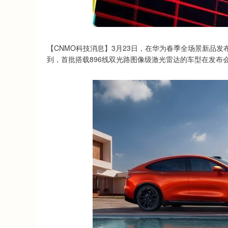
深证成指
14311.01
.68
1.02%
200.89
1
【CNMO科技消息】3月23日，在华为春季全场景新品发
到，首批搭载896线双光路图像级激光雷达的车型在发布