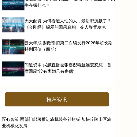
牛在赌什么？
天天配资 为何看透人性的人，最后都沉默了？
《金刚经》揭示的因果真相，令人脊背发凉
云天华成 财政部拟第二次续发行2026年超长期
特别国债（四期）
闻道资本 买超直播被张嘉倪粉丝连麦怒怼，首
度回应“没有离婚只有丧偶”
推荐资讯
匠心智策 两部门部署推进农机装备补短板 加快丘陵山区农
业机械化发展