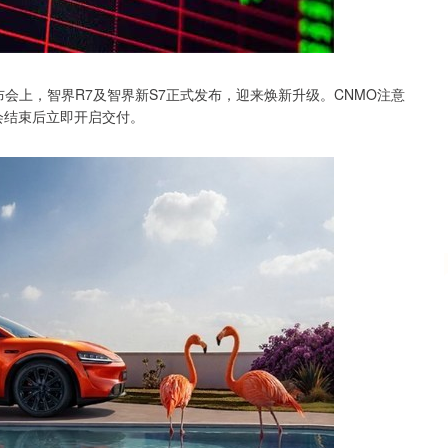
沪深300
4694.44
.42%
43.13
0.93%
布会上，智界R7及智界新S7正式发布，迎来焕新升级。CNMO注意
会结束后立即开启交付。