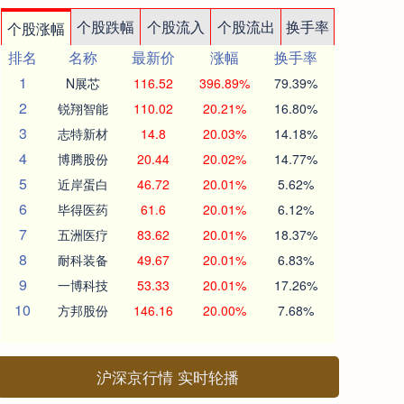
个股跌幅
个股流入
个股流出
换手率
个股涨幅
排名
名称
最新价
涨幅
换手率
1
N展芯
116.52
396.89%
79.39%
2
锐翔智能
110.02
20.21%
16.80%
3
志特新材
14.8
20.03%
14.18%
4
博腾股份
20.44
20.02%
14.77%
5
近岸蛋白
46.72
20.01%
5.62%
6
毕得医药
61.6
20.01%
6.12%
7
五洲医疗
83.62
20.01%
18.37%
8
耐科装备
49.67
20.01%
6.83%
9
一博科技
53.33
20.01%
17.26%
10
方邦股份
146.16
20.00%
7.68%
沪深京行情 实时轮播