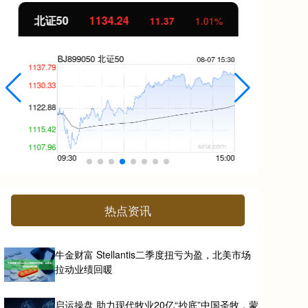
北证50
1134.24
创
11.37
1.01%
热点资讯
牛金财富 Stellantis二季度扭亏为盈，北美市场
拉动业绩回暖
启运操盘 助力现代牧业20亿“抄底”中国圣牧，蒙