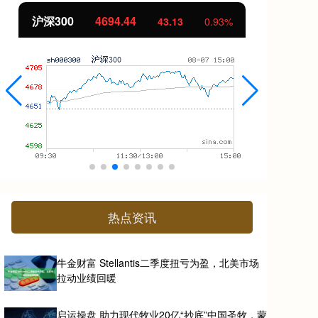
北证50
1134.24
创
11.37
1.01%
热点资讯
牛金财富 Stellantis二季度扭亏为盈，北美市场
拉动业绩回暖
启运操盘 助力现代牧业20亿“抄底”中国圣牧，蒙