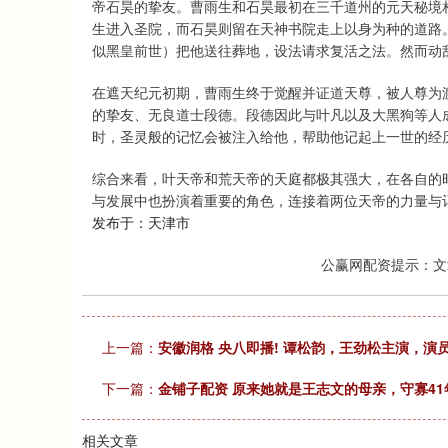
帝石昊的挚友。曹雨生和石昊最初在三千道州的元天秘境
生进入圣院，而石昊则留在天神书院走上以身为种的道路。
似黑皇前世）把他送往葬地，设法请求复活之法。然而动
在遮天纪元初期，曹雨生终于觉醒并证道天尊，被人尊为
的挚友、无良道士段德。段德因此与叶凡以及大黑狗等人
时，圣灵般的记忆会被注入给他，帮助他记起上一世的经
综合来看，叶天帝和荒天帝的天庭都极其强大，在各自的
与发展中也扮演着重要的角色，连接着两位天帝的力量与
发布于：天津市
公赢网配资提示：文
上一篇：
安徽润格 央八即播! 谭松韵，王劲松主演，演
下一篇：
金铺子配资 原来她就是王志文的母亲，守寡4
相关文章