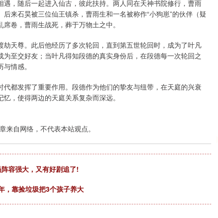
相遇，随后一起进入仙古，彼此扶持。两人同在天神书院修行，曹雨
后来石昊被三位仙王镇杀，曹雨生和一名被称作“小狗崽”的伙伴（疑
乱席卷，曹雨生战死，葬于万物土之中。
渡劫天尊。此后他经历了多次轮回，直到第五世轮回时，成为了叶凡
成为至交好友；当叶凡得知段德的真实身份后，在段德每一次轮回之
历与情感。
时代都发挥了重要作用。段德作为他们的挚友与纽带，在天庭的兴衰
记忆，使得两边的天庭关系复杂而深远。
章来自网络，不代表本站观点。
员阵容强大，又有好剧追了!
1年，靠捡垃圾把3个孩子养大