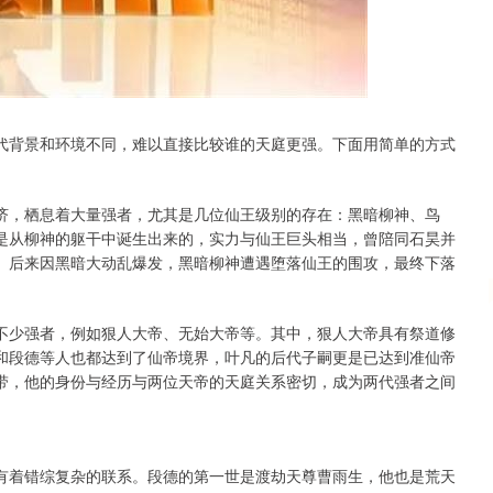
沪深300
4694.44
.42%
43.13
0.93%
代背景和环境不同，难以直接比较谁的天庭更强。下面用简单的方式
济，栖息着大量强者，尤其是几位仙王级别的存在：黑暗柳神、鸟
是从柳神的躯干中诞生出来的，实力与仙王巨头相当，曾陪同石昊并
。后来因黑暗大动乱爆发，黑暗柳神遭遇堕落仙王的围攻，最终下落
不少强者，例如狠人大帝、无始大帝等。其中，狠人大帝具有祭道修
和段德等人也都达到了仙帝境界，叶凡的后代子嗣更是已达到准仙帝
带，他的身份与经历与两位天帝的天庭关系密切，成为两代强者之间
有着错综复杂的联系。段德的第一世是渡劫天尊曹雨生，他也是荒天