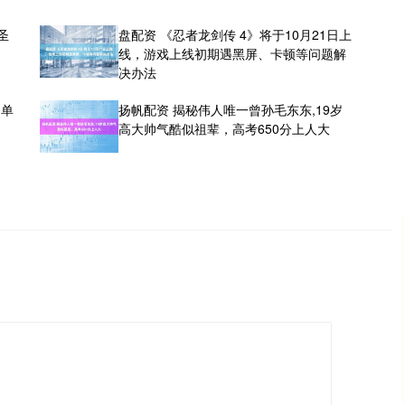
圣
盘配资 《忍者龙剑传 4》将于10月21日上
线，游戏上线初期遇黑屏、卡顿等问题解
决办法
国单
扬帆配资 揭秘伟人唯一曾孙毛东东,19岁
高大帅气酷似祖辈，高考650分上人大