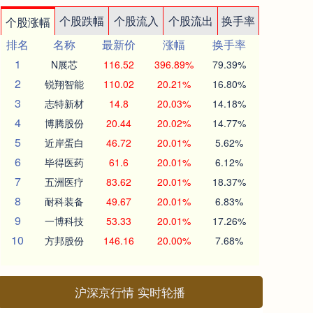
个股跌幅
个股流入
个股流出
换手率
个股涨幅
排名
名称
最新价
涨幅
换手率
1
N展芯
116.52
396.89%
79.39%
2
锐翔智能
110.02
20.21%
16.80%
3
志特新材
14.8
20.03%
14.18%
4
博腾股份
20.44
20.02%
14.77%
5
近岸蛋白
46.72
20.01%
5.62%
6
毕得医药
61.6
20.01%
6.12%
7
五洲医疗
83.62
20.01%
18.37%
8
耐科装备
49.67
20.01%
6.83%
9
一博科技
53.33
20.01%
17.26%
10
方邦股份
146.16
20.00%
7.68%
沪深京行情 实时轮播