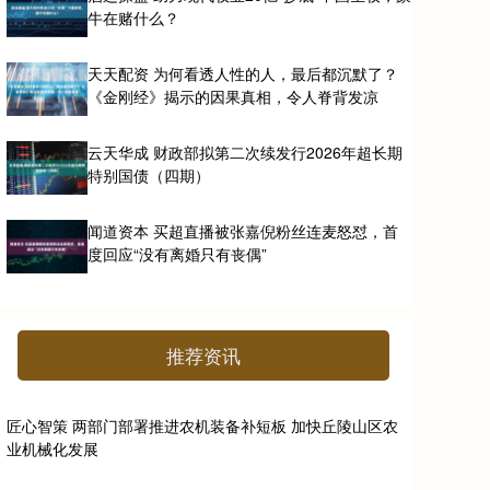
牛在赌什么？
天天配资 为何看透人性的人，最后都沉默了？
《金刚经》揭示的因果真相，令人脊背发凉
云天华成 财政部拟第二次续发行2026年超长期
特别国债（四期）
闻道资本 买超直播被张嘉倪粉丝连麦怒怼，首
度回应“没有离婚只有丧偶”
推荐资讯
匠心智策 两部门部署推进农机装备补短板 加快丘陵山区农
业机械化发展