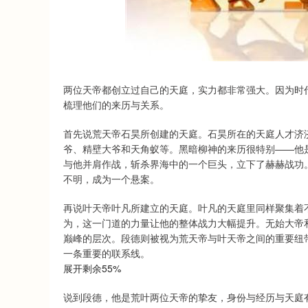
深证成指
14311.01
.68
1.02%
200.89
1
两位天帝都创立过自己的天庭，实力都非常强大。因为时
梳理他们的来历与关系。
首先说荒天帝石昊所创建的天庭。石昊所在的天庭人才济
爷、精壁大爷和天角蚁等。黑暗柳神的来历很特别——他
与他并肩作战，斩杀界海中的一个巨头，立下了赫赫战功
不明，成为一个悬案。
再说叶天帝叶凡所建立的天庭。叶凡的天庭里同样聚集着
为，这一门道的力量让他的整体战力大幅提升。无始大帝
巅峰的层次。段德则被视为荒天帝与叶天帝之间的重要纽
一条重要的联系线。
展开剩余55%
说到段德，他是荒叶两位天帝的挚友，身份与经历与天庭