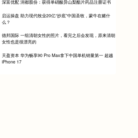
深富优配 润都股份：获得单硝酸异山梨酯片药品注册证书
启运操盘 助力现代牧业20亿“抄底”中国圣牧，蒙牛在赌什
么？
德邦国际 一组清朝女性的照片，看完之后会发现，原来清朝
女性也是很漂亮的
天盈资本 华为畅享90 Pro Max拿下中国单机销量第一 超越
iPhone 17