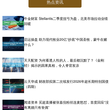
热点资讯
牛金财富 Stellantis二季度扭亏为盈，北美市场拉动业绩
回暖
启运操盘 助力现代牧业20亿“抄底”中国圣牧，蒙牛在赌
什么？
天天配资 为何看透人性的人，最后都沉默了？《金刚
经》揭示的因果真相，令人脊背发凉
云天华成 财政部拟第二次续发行2026年超长期特别国债
（四期）
闻道资本 买超直播被张嘉倪粉丝连麦怒怼，首度回应“没
有离婚只有丧偶”