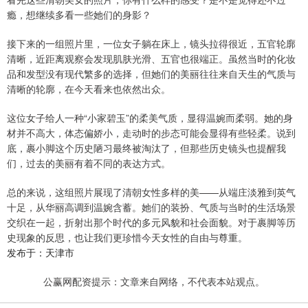
瘾，想继续多看一些她们的身影？
接下来的一组照片里，一位女子躺在床上，镜头拉得很近，五官轮廓
清晰，近距离观察会发现肌肤光滑、五官也很端正。虽然当时的化妆
品和发型没有现代繁多的选择，但她们的美丽往往来自天生的气质与
清晰的轮廓，在今天看来也依然出众。
这位女子给人一种“小家碧玉”的柔美气质，显得温婉而柔弱。她的身
材并不高大，体态偏娇小，走动时的步态可能会显得有些轻柔。说到
底，裹小脚这个历史陋习最终被淘汰了，但那些历史镜头也提醒我
们，过去的美丽有着不同的表达方式。
总的来说，这组照片展现了清朝女性多样的美——从端庄淡雅到英气
十足，从华丽高调到温婉含蓄。她们的装扮、气质与当时的生活场景
交织在一起，折射出那个时代的多元风貌和社会面貌。对于裹脚等历
史现象的反思，也让我们更珍惜今天女性的自由与尊重。
发布于：天津市
公赢网配资提示：文章来自网络，不代表本站观点。