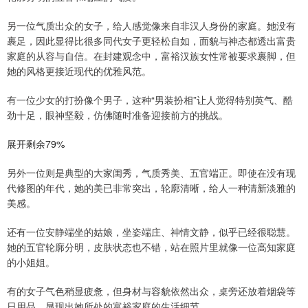
另一位气质出众的女子，给人感觉像来自非汉人身份的家庭。她没有
裹足，因此显得比很多同代女子更轻松自如，面貌与神态都透出富贵
家庭的从容与自信。在封建观念中，富裕汉族女性常被要求裹脚，但
她的风格更接近现代的优雅风范。
有一位少女的打扮像个男子，这种“男装扮相”让人觉得特别英气、酷
劲十足，眼神坚毅，仿佛随时准备迎接前方的挑战。
展开剩余79%
另外一位则是典型的大家闺秀，气质秀美、五官端正。即使在没有现
代修图的年代，她的美已非常突出，轮廓清晰，给人一种清新淡雅的
美感。
还有一位安静端坐的姑娘，坐姿端庄、神情文静，似乎已经很聪慧。
她的五官轮廓分明，皮肤状态也不错，站在照片里就像一位高知家庭
的小姐姐。
有的女子气色稍显疲惫，但身材与容貌依然出众，桌旁还放着烟袋等
日用品，显现出她所处的富裕家庭的生活细节。