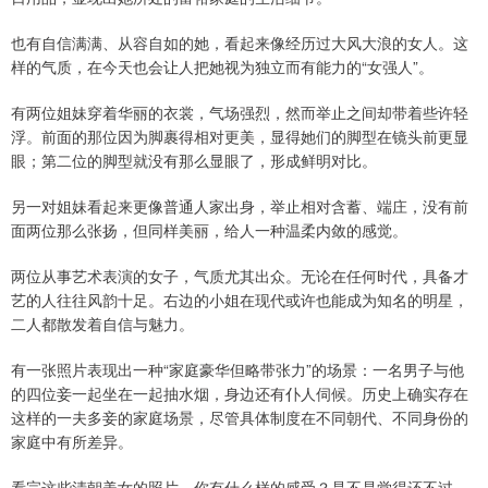
也有自信满满、从容自如的她，看起来像经历过大风大浪的女人。这
样的气质，在今天也会让人把她视为独立而有能力的“女强人”。
有两位姐妹穿着华丽的衣裳，气场强烈，然而举止之间却带着些许轻
浮。前面的那位因为脚裹得相对更美，显得她们的脚型在镜头前更显
眼；第二位的脚型就没有那么显眼了，形成鲜明对比。
另一对姐妹看起来更像普通人家出身，举止相对含蓄、端庄，没有前
面两位那么张扬，但同样美丽，给人一种温柔内敛的感觉。
两位从事艺术表演的女子，气质尤其出众。无论在任何时代，具备才
艺的人往往风韵十足。右边的小姐在现代或许也能成为知名的明星，
二人都散发着自信与魅力。
有一张照片表现出一种“家庭豪华但略带张力”的场景：一名男子与他
的四位妾一起坐在一起抽水烟，身边还有仆人伺候。历史上确实存在
这样的一夫多妾的家庭场景，尽管具体制度在不同朝代、不同身份的
家庭中有所差异。
看完这些清朝美女的照片，你有什么样的感受？是不是觉得还不过