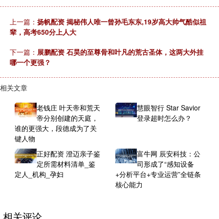
上一篇：
扬帆配资 揭秘伟人唯一曾孙毛东东,19岁高大帅气酷似祖
辈，高考650分上人大
下一篇：
展鹏配资 石昊的至尊骨和叶凡的荒古圣体，这两大外挂
哪一个更强？
相关文章
老钱庄 叶天帝和荒天
慧眼智行 Star Savior
帝分别创建的天庭，
登录超时怎么办？
谁的更强大，段德成为了关
键人物
正好配资 澄迈亲子鉴
富牛网 辰安科技：公
定所需材料清单_鉴
司形成了“感知设备
定人_机构_孕妇
+分析平台+专业运营”全链条
核心能力
相关评论