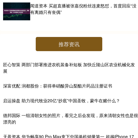
闻道资本 买超直播被张嘉倪粉丝连麦怒怼，首度回应“没
有离婚只有丧偶”
推荐资讯
匠心智策 两部门部署推进农机装备补短板 加快丘陵山区农业机械化发
展
深富优配 润都股份：获得单硝酸异山梨酯片药品注册证书
启运操盘 助力现代牧业20亿“抄底”中国圣牧，蒙牛在赌什么？
德邦国际 一组清朝女性的照片，看完之后会发现，原来清朝女性也是很
漂亮的
天盈资本 华为畅享90 Pro Max拿下中国单机销量第一 超越iPhone 17