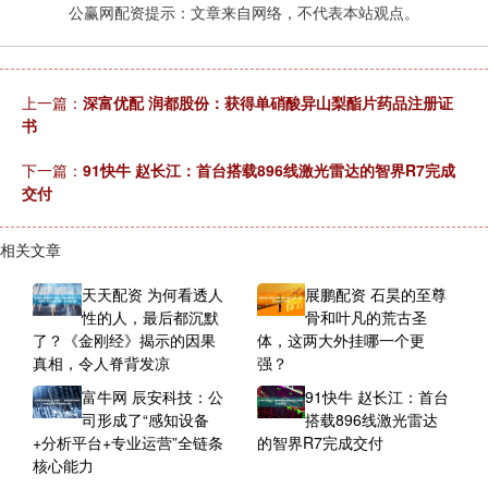
公赢网配资提示：文章来自网络，不代表本站观点。
上一篇：
深富优配 润都股份：获得单硝酸异山梨酯片药品注册证
书
下一篇：
91快牛 赵长江：首台搭载896线激光雷达的智界R7完成
交付
相关文章
天天配资 为何看透人
展鹏配资 石昊的至尊
性的人，最后都沉默
骨和叶凡的荒古圣
了？《金刚经》揭示的因果
体，这两大外挂哪一个更
真相，令人脊背发凉
强？
富牛网 辰安科技：公
91快牛 赵长江：首台
司形成了“感知设备
搭载896线激光雷达
+分析平台+专业运营”全链条
的智界R7完成交付
核心能力