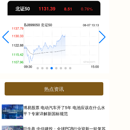
北证50
1131.37
创
8.50
0.76%
热点资讯
博易股票 电动汽车开了5年 电池应该在什么水
平？专家详解新国标规范
巨牛盈 中信建投：全球PCB行业迎新一轮复苏