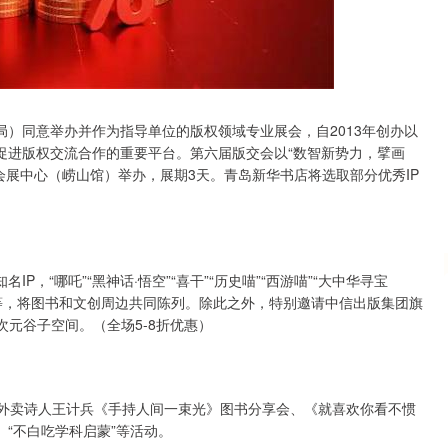
沪深300
4692.89
.55%
41.58
0.89%
）同意举办并作为指导单位的版权领域专业展会，自2013年创办以
促进版权交流合作的重要平台。第六届版交会以“数智新势力，擘画
岛国际会展中心（崂山馆）举办，展期3天。青岛新华书店将选取部分优秀IP
。
，“哪吒”“黑神话·悟空”“喜干”“历史喵”“西游喵”“大中华寻宝
篮高手”等，将图书和文创周边共同陈列。除此之外，特别邀请中信出版集团旗
次元谷子空间。（全场5-8折优惠）
、外卖诗人王计兵《手持人间一束光》图书分享会、《就喜欢你看不惯
“不白吃学科启蒙”等活动。