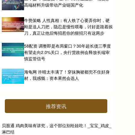
高端材料升级带动产业链国产化
牛势策略 人性真相：有人铁了心要弄你时，硬
刚是送人刀把，隐忍是慢性喂毒，讨好是跪着挨
刀，真正让他后悔招惹你的狠招只有这两步
58配资 调整即是布局窗口？30年超长债三季度
有望走向2.0%关口，央行货政例会释放长端审
慎监管信号
海龟网 许晴太丰满了！穿抹胸裙都兜不住好身
材，我感慨：资本果然会选人
推荐资讯
贝股通 鸡肉美味有讲究，这个部位别给娃吃！_宝宝_鸡皮_
淋巴结