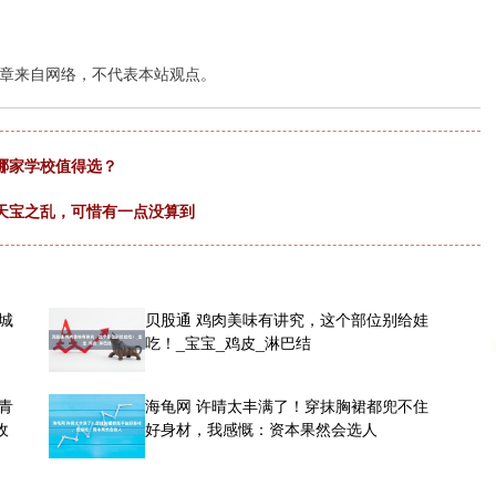
章来自网络，不代表本站观点。
哪家学校值得选？
天宝之乱，可惜有一点没算到
城
贝股通 鸡肉美味有讲究，这个部位别给娃
吃！_宝宝_鸡皮_淋巴结
青
海龟网 许晴太丰满了！穿抹胸裙都兜不住
收
好身材，我感慨：资本果然会选人