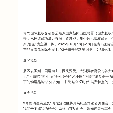
深证成指
14329.29
.24
0.54%
219.17
1
青岛国际版权交易会是经原国家新闻出版总署（国家版权局
来，已连续成功举办五届，逐渐成为集中展示版权成果、
新‘版’图”为主题，将于2025年10月16日-18日在青
产品在青岛国际会展中心3号馆开展动漫图书、文创展销
展区概况
展区以国潮、国漫为主，围绕深受广大消费者喜爱的各大知名IP
记”“不白吃”“哈小浪”“开心锤锤”“米小圈”“柯南”“灌
下的动漫品牌“谷知谷知”，打造贴合“Z时代”消费特点的二
展会活动
3号馆动漫展区及1号馆活动区将开展纪连海读者见面会
我又干不掉我的样子》系列白茶见面会、混知读者分享会、