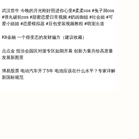
武汉世牛 今晚的月光刚好照进你心里#柔柔cos #兔子洞cos
#弹丸破轮cos #甜蜜恋爱日常视频 #奶凶御姐 #社会姐 #可
爱小姐姐 #恋爱模拟器 #豆包变装视频教程 #萌宠出道
K8金融 一个很变态的发财偏方（建议收藏）
点点金 投洽会园区对接专区如期开幕 创新力量共绘高质量
发展新图景
博易股票 电动汽车开了5年 电池应该在什么水平？专家详解
新国标规范