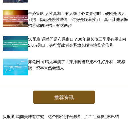
牛势策略 人性真相：有人铁了心要弄你时，硬刚是送人
刀把，隐忍是慢性喂毒，讨好是跪着挨刀，真正让他后悔
招惹你的狠招只有这两步
58配资 调整即是布局窗口？30年超长债三季度有望走向
2.0%关口，央行货政例会释放长端审慎监管信号
海龟网 许晴太丰满了！穿抹胸裙都兜不住好身材，我感
慨：资本果然会选人
推荐资讯
贝股通 鸡肉美味有讲究，这个部位别给娃吃！_宝宝_鸡皮_淋巴结