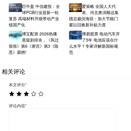
巨牛盈 中信建投：全
爱策略 全国人大代
球PCB行业迎新一轮
表、河北奥润顺达集
复苏 高端材料升级带动产业
团总裁倪海琼：加大节能门
链国产化
窗以旧换新补贴力度
博宝配资 2026热播
博易股票 电动汽车开
悬疑剧排名，《风过
了5年 电池应该在什
留痕》第6《唐宫》第3《除
么水平？专家详解新国标规
恶》霸榜!
范
相关评论
本文评分
*
评论内容
*