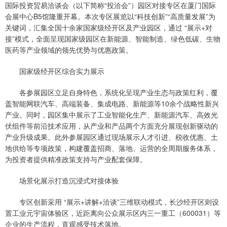
国际投资贸易洽谈会（以下简称“投洽会”）园区对接专区在厦门国际
会展中心B5馆隆重开幕。本次专区展览以“科技创新”“高质量发展”为
关键词，汇集全国十余家国家级经开区及产业园区，通过 “展示+对
接”模式，全面呈现国家级园区在新能源、智能制造、绿色低碳、生物
医药等产业领域的领先优势与优惠政策。
国家级经开区综合实力展示
各参展园区立足自身特色，系统化呈现产业生态与政策红利，覆
盖智能网联汽车、高端装备、集成电路、新能源等10余个战略性新兴
产业。同时，园区集中展示了工业智能化生产、新能源汽车、高效光
伏组件等前沿技术应用，从产业和产品两个方面充分展现创新驱动的
产业升级成果。此外参展园区通过现场展示人才引进、税收优惠、土
地供给等专项政策，构建覆盖招商、落地、运营的全周期服务体系，
为投资者提供精准政策支持与产业配套保障。
场景化展示打造沉浸式对接体验
专区创新采用 “展示+讲解+洽谈”三维联动模式，长沙经开区则设
置工业元宇宙体验区，近距离向公众展示区内三一重工（600031）等
企业的生产流程，直观感受技术落地。