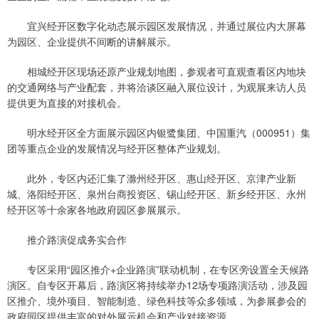
宜兴经开区数字化动态展示园区发展情况，并通过展位内大屏幕
为园区、企业提供不间断的讲解展示。
相城经开区现场还原产业规划地图，参观者可直观查看区内地块
的交通网络与产业配套，并将洽谈区融入展位设计，为观展来访人员
提供更为直接的对接机会。
明水经开区全方面展示园区内银鹭集团、中国重汽（000951）集
团等重点企业的发展情况与经开区整体产业规划。
此外，专区内还汇集了滁州经开区、惠山经开区、京津产业新
城、洛阳经开区、泉州台商投资区、锡山经开区、新乡经开区、永州
经开区等十余家各地政府园区参展展示。
推介路演促成务实合作
专区采用“园区推介+企业路演”联动机制，在专区旁设置全天候路
演区。自专区开幕后，路演区将持续举办12场专项路演活动，涉及园
区推介、境外项目、智能制造、绿色科技等众多领域，为参展参会的
政府园区提供丰富的对外展示机会和产业对接资源。