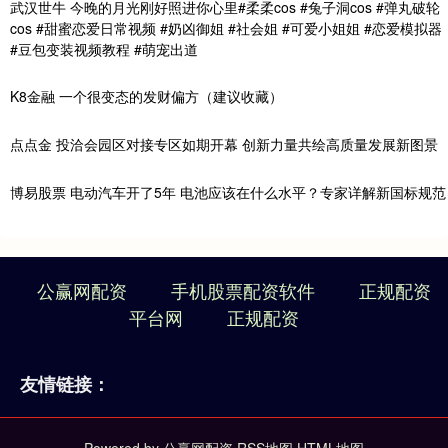
武汉世牛 今晚的月光刚好照进你心里#柔柔cos #兔子洞cos #弹丸破轮
cos #甜蜜恋爱日常视频 #奶凶御姐 #社会姐 #可爱小姐姐 #恋爱模拟器
#豆包变装视频教程 #萌宠出道
K8金融 一个很变态的发财偏方（建议收藏）
点点金 投洽会园区对接专区如期开幕 创新力量共绘高质量发展新图景
博易股票 电动汽车开了5年 电池应该在什么水平？专家详解新国标规范
公赢网配资
手机股票配资软件
正规配资
平台网
正规配资
友情链接：
Powered by
公赢网配资
RSS地图
HTML地图