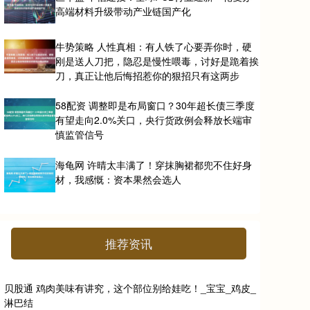
高端材料升级带动产业链国产化
牛势策略 人性真相：有人铁了心要弄你时，硬
刚是送人刀把，隐忍是慢性喂毒，讨好是跪着挨
刀，真正让他后悔招惹你的狠招只有这两步
58配资 调整即是布局窗口？30年超长债三季度
有望走向2.0%关口，央行货政例会释放长端审
慎监管信号
海龟网 许晴太丰满了！穿抹胸裙都兜不住好身
材，我感慨：资本果然会选人
推荐资讯
贝股通 鸡肉美味有讲究，这个部位别给娃吃！_宝宝_鸡皮_
淋巴结