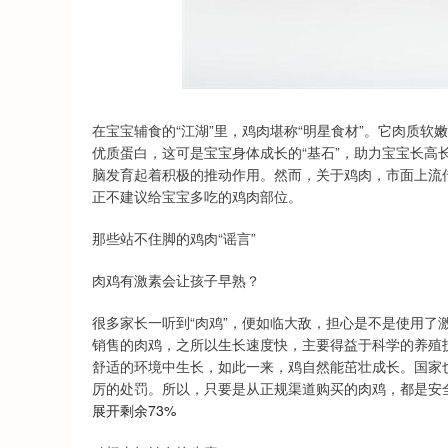
深证成指
14110.12
.92
0.57%
-34.08
-0
在宝宝辅食的“江湖”里，鸡肉堪称“明星食材”。它肉质
优质蛋白，这可是宝宝身体成长的“基石”，助力宝宝长高
脑发育起着积极的推动作用。然而，关于鸡肉，市面上流
正不建议给宝宝多吃的鸡肉部位。
那些站不住脚的鸡肉“谣言”
肉鸡有激素会让孩子早熟？
很多家长一听到“肉鸡”，便如临大敌，担心是不是使用了
销售的肉鸡，之所以生长速度快，主要得益于科学的养殖
舒适的环境中生长，如此一来，鸡自然能茁壮成长。国家
厉的处罚。所以，只要是从正规渠道购买的肉鸡，都是安
展开剩余73%