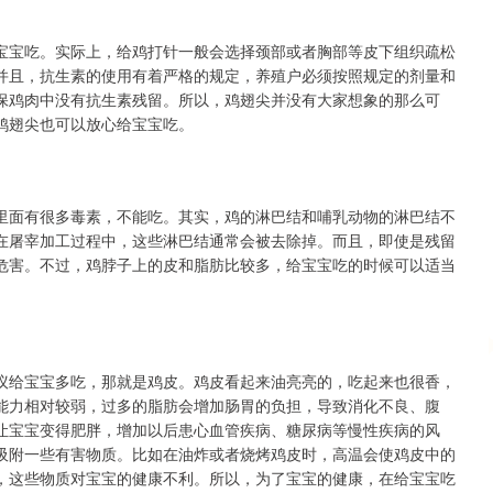
宝宝吃。实际上，给鸡打针一般会选择颈部或者胸部等皮下组织疏松
并且，抗生素的使用有着严格的规定，养殖户必须按照规定的剂量和
保鸡肉中没有抗生素残留。所以，鸡翅尖并没有大家想象的那么可
鸡翅尖也可以放心给宝宝吃。
里面有很多毒素，不能吃。其实，鸡的淋巴结和哺乳动物的淋巴结不
在屠宰加工过程中，这些淋巴结通常会被去除掉。而且，即使是残留
危害。不过，鸡脖子上的皮和脂肪比较多，给宝宝吃的时候可以适当
议给宝宝多吃，那就是鸡皮。鸡皮看起来油亮亮的，吃起来也很香，
能力相对较弱，过多的脂肪会增加肠胃的负担，导致消化不良、腹
让宝宝变得肥胖，增加以后患心血管疾病、糖尿病等慢性疾病的风
吸附一些有害物质。比如在油炸或者烧烤鸡皮时，高温会使鸡皮中的
，这些物质对宝宝的健康不利。所以，为了宝宝的健康，在给宝宝吃