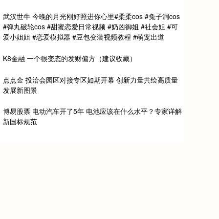
武汉世牛 今晚的月光刚好照进你心里#柔柔cos #兔子洞cos
#弹丸破轮cos #甜蜜恋爱日常视频 #奶凶御姐 #社会姐 #可
爱小姐姐 #恋爱模拟器 #豆包变装视频教程 #萌宠出道
K8金融 一个很变态的发财偏方（建议收藏）
点点金 投洽会园区对接专区如期开幕 创新力量共绘高质量
发展新图景
博易股票 电动汽车开了5年 电池应该在什么水平？专家详解
新国标规范