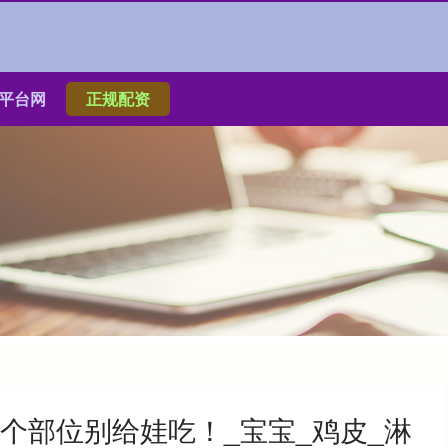
平台网
正规配资
个部位别给娃吃！_宝宝_鸡皮_淋