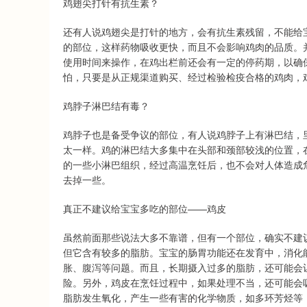
鸡翅尖打针有抗生素？
还有人说鸡翅尖是打针的地方，会有抗生素残留，不能给
的部位，这样药物吸收更快，而且不会影响鸡肉的品质。
使用时间来操作，在鸡出栏前还会有一定的停药期，以确
怕，只要是从正规渠道购买、经过检验检疫合格的鸡肉，
鸡脖子淋巴结有毒？
鸡脖子也是备受争议的部位，有人说鸡脖子上有淋巴结，
太一样。鸡的淋巴结大多集中在头部和颈部较浅的位置，
的一些小淋巴组织，经过高温烹饪后，也不会对人体造成
去掉一些。
真正不建议给宝宝多吃的部位——鸡皮
虽然前面那些说法大多不靠谱，但有一个部位，确实不建
但它含有较多的脂肪。宝宝的肠胃功能还在发育中，消化
胀、腹泻等问题。而且，长期摄入过多的脂肪，还可能会
险。另外，鸡皮在烹饪过程中，如果处理不当，还可能会
脂肪发生氧化，产生一些有害的化学物质，如多环芳烃等