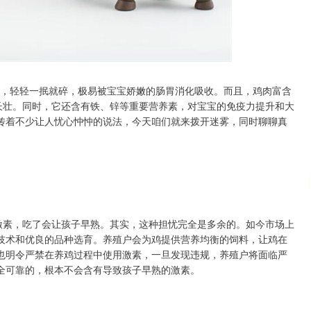
沪深300
4651.31
.24%
-6.85
-0.15%
软嫩，轻轻一抿就碎，极易被宝宝娇嫩的肠胃消化吸收。而且，鸡肉富含
长壮。同时，它还含有铁、锌等重要营养素，对宝宝的免疫力提升和大
传着不少让人忧心忡忡的说法，今天咱们就来拨开迷雾，同时聊聊真
激素，吃了会让孩子早熟。其实，这种担忧完全是多余的。如今市场上
技术和优良的品种选育。养殖户会为鸡提供营养均衡的饲料，让鸡在
也明令严禁在养鸡过程中使用激素，一旦发现违规，养殖户将面临严
全可靠的，根本不会含有导致孩子早熟的激素。