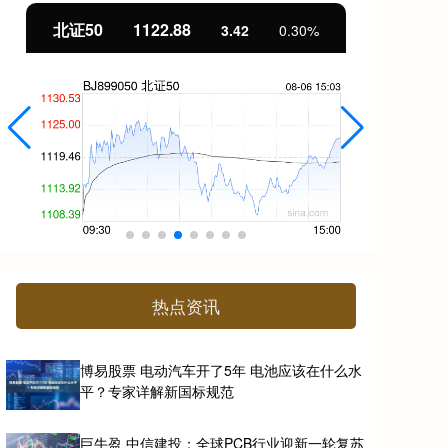
北证50
1122.88
创
3.42
0.30%
热点资讯
博易股票 电动汽车开了5年 电池应该在什么水
平？专家详解新国标规范
巨牛盈 中信建投：全球PCB行业迎新一轮复苏