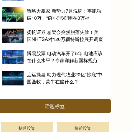
策略大赢家 新势力7月洗牌：零跑独
破10万，“蔚小理米”困在3万档
扬帆证券 悬架会突然脱落失效！美
国NHTSA对120万辆特斯拉展开调查
博易股票 电动汽车开了5年 电池应该
在什么水平？专家详解新国标规范
启运操盘 助力现代牧业20亿“抄底”中
国圣牧，蒙牛在赌什么？
话题标签
括普投资
柳荷投资