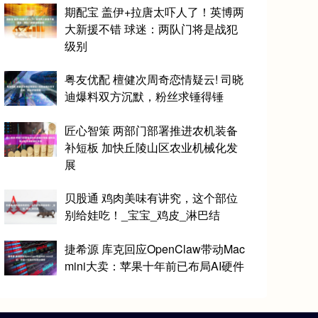
期配宝 盖伊+拉唐太吓人了！英博两
大新援不错 球迷：两队门将是战犯
级别
粤友优配 檀健次周奇恋情疑云! 司晓
迪爆料双方沉默，粉丝求锤得锤
匠心智策 两部门部署推进农机装备
补短板 加快丘陵山区农业机械化发
展
贝股通 鸡肉美味有讲究，这个部位
别给娃吃！_宝宝_鸡皮_淋巴结
捷希源 库克回应OpenClaw带动Mac
mini大卖：苹果十年前已布局AI硬件