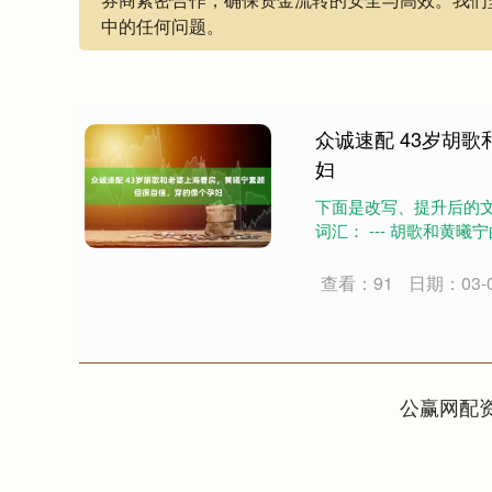
中的任何问题。
众诚速配 43岁胡
妇
下面是改写、提升后的
词汇： --- 胡歌和黄曦
查看：91
日期：03-
公赢网配