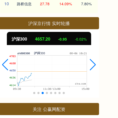
10
路桥信息
27.78
14.09%
7.80%
沪深京行情 实时轮播
北证50
1126.01
创
6.55
0.58%
关注 公赢网配资