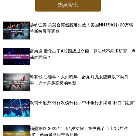
热点资讯
扬帆证券 悬架会突然脱落失效！美国NHTSA对120万辆
特斯拉展开调查
富余通 量化占了A股四成成交额，算法就不能多研究一点
基本面吗？
粤有钱 心理学：人到晚年，必须对儿女隐瞒以下两件
事，这才是最高级的智慧
银铺子配资 银行发债分化，中小银行多渠道“补血”“提质”
福盈策略 2023年，81岁女院士在央视节目上“出尽洋
相”，然而当撒贝宁捡起地