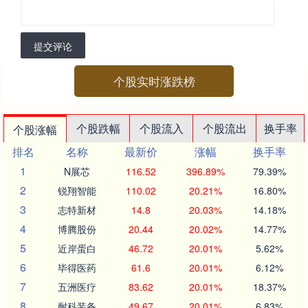
提交评论
个股实时涨跌榜
个股跌幅
个股流入
个股流出
换手率
个股涨幅
排名
名称
最新价
涨幅
换手率
1
N展芯
116.52
396.89%
79.39%
2
锐翔智能
110.02
20.21%
16.80%
3
志特新材
14.8
20.03%
14.18%
4
博腾股份
20.44
20.02%
14.77%
5
近岸蛋白
46.72
20.01%
5.62%
6
毕得医药
61.6
20.01%
6.12%
7
五洲医疗
83.62
20.01%
18.37%
8
耐科装备
49.67
20.01%
6.83%