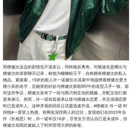
而檀健次这边的剧情也不遑多让，同样曲折离奇。司晓迪先是晒出与
檀健次的亲密聊天记录，称他为螺蛳粉王子，自称拥有檀健次的私人
物品。紧接着，19岁的新人许一诺被扒出其家中地毯绣着檀健次爱犬
檀小呆的名字，且她穿的衬衫与檀健次新歌MV中的造型几乎一致。面
对这些争议，檀健次发布了一段与两只狗互动的视频，并配文咱仨都
是单身汪。然而，许一诺却直接承认曾与檀健次恋爱，并且强调恋爱
时已是成年人。这种矛盾的回应让话题迅速升温，#檀健次 许一诺 时
间线#一度登上热搜。有网友深挖两人的过往，发现他们在2023年合
作《长相思》时，许一诺年仅16岁，尽管女方否认自己是未成年，但
檀健次却因此被贴上了时间管理大师的标签。