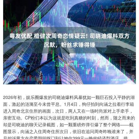
2026年初，娱乐圈爆发的司晓迪爆料风暴犹如一颗巨石投入平静的湖
面，激起的涟漪至今未曾平息。1月4日，狗仔拍到向涵之拉着行李箱
进入周奇北京住所的画面，次日，两人又在一场时尚派对上手牵手，
亲密互动。CP粉们本以为这就是吃到真糖的时刻，然而，随之而来的
却是司晓迪的聊天记录截图，如一颗重磅炸弹引爆了整个网络——截
图显示，向涵之入住周奇住所次日，依旧在追问周奇昨晚谁来了，并
且控诉男方在恋爱期间抠门到让她住399元一晚的经济型酒店。接