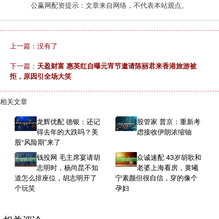
公赢网配资提示：文章来自网络，不代表本站观点。
上一篇：没有了
下一篇：
天盈财富 惠英红自曝元宵节邀请陈丽君来香港旅游被
拒，原因引全场大笑
相关文章
龙辉优配 德银：还记
股管家 普京：重新考
得去年的大跌吗？美
虑接收伊朗浓缩铀
股“风险期”来了
钱投网 毛主席宴请胡
众诚速配 43岁胡歌和
志明时，杨尚昆不知
老婆上海看房，黄曦
道怎么排座位，胡志明开了
宁素颜但很自信，穿的像个
个玩笑
孕妇