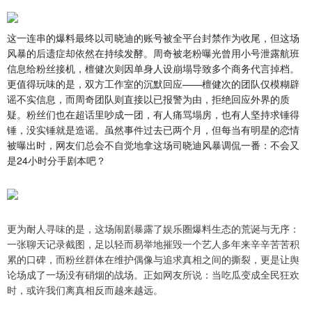
这一连串的爆料最终以司晓迪的账号被全平台封禁作为收尾，但这场
风暴的后遗症却依然在持续发酵。周奇被老粉曝光曾用小号泄露航班
信息给粉丝接机，檀健次则因单身人设崩塌导致多个商务代言掉档。
更值得玩味的是，双方工作室的沉默回应——檀健次的团队仅模糊辟
谣不实信息，而周奇团队则直接以已报警为由，拒绝回应外界的质
疑。粉丝们也在超话里吵成一团，有人痛骂塌房，也有人坚持求锤得
锤，没实锤就是造谣。虽然事件过去已两个月，但每当有明星的恋情
被曝出时，网友们总会不自觉地拿这场司晓迪风暴调侃一番：不会又
是24小时分手剧本吧？
更为耐人寻味的是，这场闹剧暴露了娱乐圈爆料生态的荒诞与无序：
一张聊天记录截图，足以轻而易举地摧毁一个艺人多年来辛辛苦苦积
累的口碑，而粉丝群体在维护偶像与追求真相之间的撕裂，更是让舆
论场成了一场没有硝烟的战场。正如网友所说：当吃瓜变成全民狂欢
时，或许我们离真相反而越来越远。