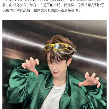
着，向涵之发布了单身，在赶工的声明。就这样，这段从曝光到分手
仅用72小时的恋情，被网友调侃为娱乐圈最短命CP。