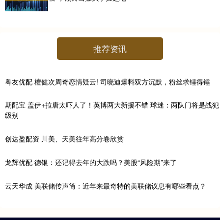
推荐资讯
粤友优配 檀健次周奇恋情疑云! 司晓迪爆料双方沉默，粉丝求锤得锤
期配宝 盖伊+拉唐太吓人了！英博两大新援不错 球迷：两队门将是战犯
级别
创达盈配资 川美、天美往年高分卷欣赏
龙辉优配 德银：还记得去年的大跌吗？美股“风险期”来了
云天华成 美联储传声筒：近年来最奇特的美联储议息有哪些看点？