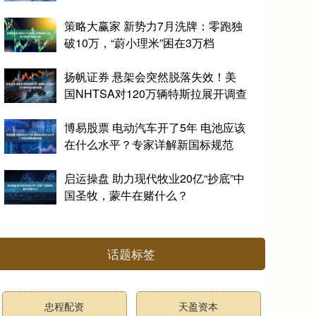
策略大赢家 新势力7月洗牌：零跑独
破10万，“蔚小理米”困在3万档
扬帆证券 悬架会突然脱落失效！美
国NHTSA对120万辆特斯拉展开调查
博易股票 电动汽车开了5年 电池应该
在什么水平？专家详解新国标规范
启运操盘 助力现代牧业20亿“抄底”中
国圣牧，蒙牛在赌什么？
话题标签
忠程配资
天盈资本