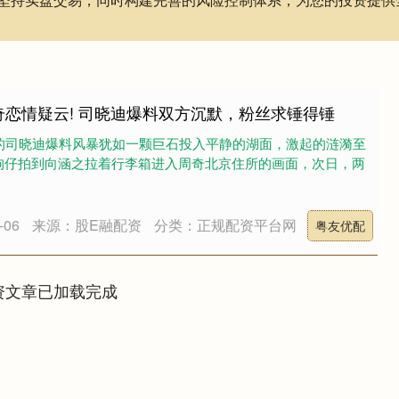
奇恋情疑云! 司晓迪爆料双方沉默，粉丝求锤得锤
发的司晓迪爆料风暴犹如一颗巨石投入平静的湖面，激起的涟漪至
，狗仔拍到向涵之拉着行李箱进入周奇北京住所的画面，次日，两
06
来源：股E融配资
分类：正规配资平台网
粤友优配
资文章已加载完成