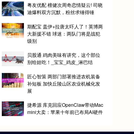
粤友优配 檀健次周奇恋情疑云! 司晓
迪爆料双方沉默，粉丝求锤得锤
期配宝 盖伊+拉唐太吓人了！英博两
大新援不错 球迷：两队门将是战犯
级别
贝股通 鸡肉美味有讲究，这个部位
别给娃吃！_宝宝_鸡皮_淋巴结
匠心智策 两部门部署推进农机装备
补短板 加快丘陵山区农业机械化发
展
捷希源 库克回应OpenClaw带动Mac
mini大卖：苹果十年前已布局AI硬件