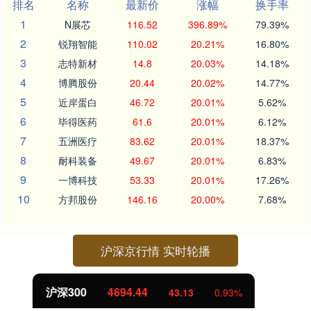
排名
名称
最新价
涨幅
换手率
1
N展芯
116.52
396.89%
79.39%
2
锐翔智能
110.02
20.21%
16.80%
3
志特新材
14.8
20.03%
14.18%
4
博腾股份
20.44
20.02%
14.77%
5
近岸蛋白
46.72
20.01%
5.62%
6
毕得医药
61.6
20.01%
6.12%
7
五洲医疗
83.62
20.01%
18.37%
8
耐科装备
49.67
20.01%
6.83%
9
一博科技
53.33
20.01%
17.26%
10
方邦股份
146.16
20.00%
7.68%
沪深京行情 实时轮播
北证50
1134.24
11.37
1.01%