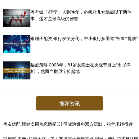
粤有钱 心理学：人到晚年，必须对儿女隐瞒以下两件
事，这才是最高级的智慧
银铺子配资 银行发债分化，中小银行多渠道“补血”“提质”
福盈策略 2023年，81岁女院士在央视节目上“出尽洋
相”，然而当撒贝宁捡起地
推荐资讯
粤友优配 檀健次周奇恋情疑云! 司晓迪爆料双方沉默，粉丝求锤得锤
期配宝 盖伊+拉唐太吓人了！英博两大新援不错 球迷：两队门将是战犯