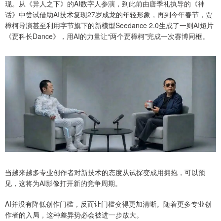
现。从《异人之下》的AI数字人参演，到此前由唐季礼执导的《神
话》中尝试借助AI技术复现27岁成龙的年轻形象，再到今年春节，贾
樟柯导演甚至利用字节旗下的新模型Seedance 2.0生成了一则AI短片
《贾科长Dance》，用AI的力量让“两个贾樟柯”完成一次赛博同框。
当越来越多专业创作者对新技术的态度从试探变成用拥抱，可以预
见，这将为AI影像打开新的竞争周期。
AI并没有降低创作门槛，反而让门槛变得更加清晰。随着更多专业创
作者的入局，这种差异势必会被进一步放大。