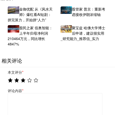
金御优配 从《风水天
股管家 普京：重新考
师》爆红看AI短剧：
虑接收伊朗浓缩铀
拼完算力，开始拼“人力”
股民之家 佰奥智能：
聚宝盆 哈佛大学博士
上半年归母净利润
后申请，建议很实用
210464万元，同比增长
_研究能力_推荐信_实力
4847%
相关评论
本文评分
*
评论内容
*