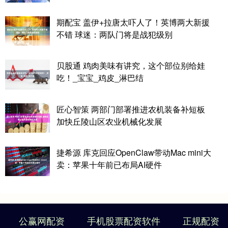
期配宝 盖伊+拉唐太吓人了！英博两大新援
不错 球迷：两队门将是战犯级别
贝股通 鸡肉美味有讲究，这个部位别给娃
吃！_宝宝_鸡皮_淋巴结
匠心智策 两部门部署推进农机装备补短板
加快丘陵山区农业机械化发展
捷希源 库克回应OpenClaw带动Mac mini大
卖：苹果十年前已布局AI硬件
公赢网配资
手机股票配资软件
正规配资