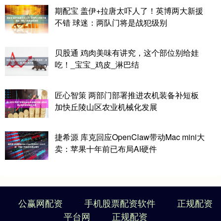
期配宝 盖伊+拉唐太吓人了！英博两大新援
不错 球迷：两队门将是战犯级别
贝股通 鸡肉美味有讲究，这个部位别给娃
吃！_宝宝_鸡皮_淋巴结
匠心智策 两部门部署推进农机装备补短板
加快丘陵山区农业机械化发展
捷希源 库克回应OpenClaw带动Mac mini大
卖：苹果十年前已布局AI硬件
公赢网配资
手机股票配资软件
正规配资
平台网
正规配资