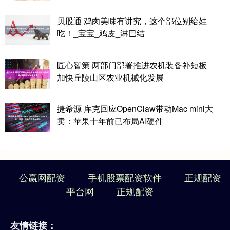
贝股通 鸡肉美味有讲究，这个部位别给娃
吃！_宝宝_鸡皮_淋巴结
匠心智策 两部门部署推进农机装备补短板
加快丘陵山区农业机械化发展
捷希源 库克回应OpenClaw带动Mac mini大
卖：苹果十年前已布局AI硬件
公赢网配资
手机股票配资软件
正规配资
平台网
正规配资
友情链接：