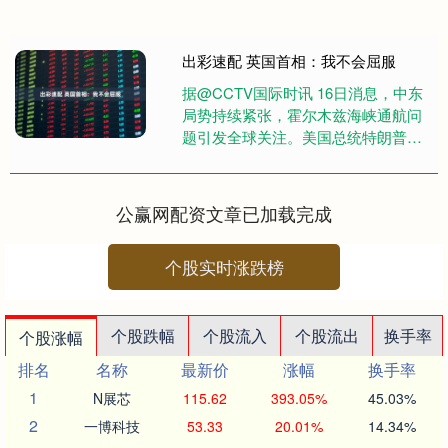
出彩速配 英国首相：我不会屈服
据@CCTV国际时讯 16日消息，中东
局势持续紧张，霍尔木兹海峡通航问
题引发全球关注。美国总统特朗普曾
抱怨英国未参与对伊朗的军事打击。
在此背景下，英国首相斯塔....
公赢网配资文章已加载完成
个股实时涨跌榜
个股跌幅
个股流入
个股流出
换手率
个股涨幅
排名
名称
最新价
涨幅
换手率
1
N展芯
115.62
393.05%
45.03%
2
一博科技
53.33
20.01%
14.34%