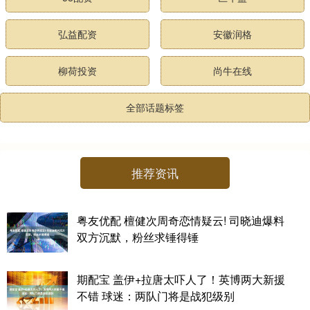
弘益配资
安徽润格
柳荷投资
尚牛在线
全部话题标签
推荐资讯
粤友优配 檀健次周奇恋情疑云! 司晓迪爆料
双方沉默，粉丝求锤得锤
期配宝 盖伊+拉唐太吓人了！英博两大新援
不错 球迷：两队门将是战犯级别