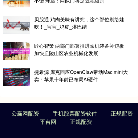
不错 球迷：两队门将是战犯级别
贝股通 鸡肉美味有讲究，这个部位别给娃
吃！_宝宝_鸡皮_淋巴结
匠心智策 两部门部署推进农机装备补短板
加快丘陵山区农业机械化发展
捷希源 库克回应OpenClaw带动Mac mini大
卖：苹果十年前已布局AI硬件
公赢网配资
手机股票配资软件
正规配资
平台网
正规配资